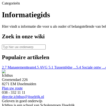
Categorieën
Informatiegids
Hier vindt u informatie die voor u als ouder of belangstellende van be
Zoek in onze wiki
Populaire artikelen
2.7 Managementteam
4.5 AVG
5.1 Tussentijdse ...
5.4 Sociale ontw ...
Ichthus
Groenendael 226
8271 EM IJsselmuiden
Plan uw route
038 - 332 11 11
directie.ichthus@ijsselrijk.nl
Geloven in goed onderwijs
Ichthus is een school van Scholengroep IJsselrijk