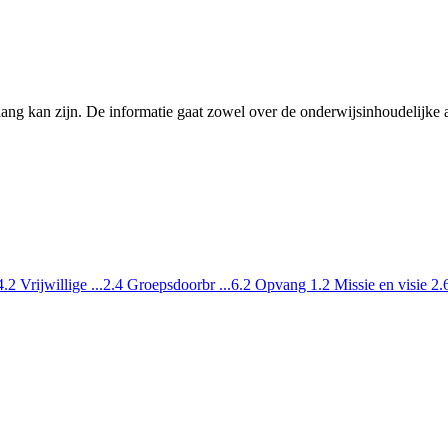
lang kan zijn. De informatie gaat zowel over de onderwijsinhoudelijke a
4.2 Vrijwillige ...
2.4 Groepsdoorbr ...
6.2 Opvang
1.2 Missie en visie
2.