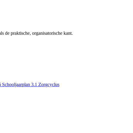
ls de praktische, organisatorische kant.
6 Schooljaarplan
3.1 Zorgcyclus