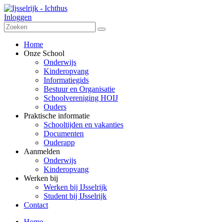
Inloggen
Home
Onze School
Onderwijs
Kinderopvang
Informatiegids
Bestuur en Organisatie
Schoolvereniging HOIJ
Ouders
Praktische informatie
Schooltijden en vakanties
Documenten
Ouderapp
Aanmelden
Onderwijs
Kinderopvang
Werken bij
Werken bij IJsselrijk
Student bij IJsselrijk
Contact
Home