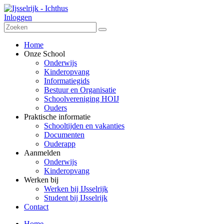
Inloggen
Home
Onze School
Onderwijs
Kinderopvang
Informatiegids
Bestuur en Organisatie
Schoolvereniging HOIJ
Ouders
Praktische informatie
Schooltijden en vakanties
Documenten
Ouderapp
Aanmelden
Onderwijs
Kinderopvang
Werken bij
Werken bij IJsselrijk
Student bij IJsselrijk
Contact
Home