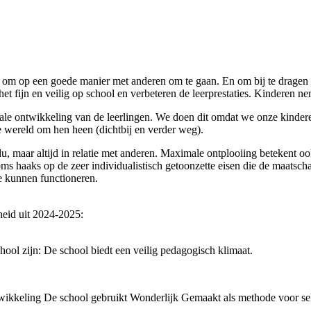
n om op een goede manier met anderen om te gaan. En om bij te drage
het fijn en veilig op school en verbeteren de leerprestaties. Kinderen 
ciale ontwikkeling van de leerlingen. We doen dit omdat we onze kind
wereld om hen heen (dichtbij en verder weg).
, maar altijd in relatie met anderen. Maximale ontplooiing betekent oo
oms haaks op de zeer individualistisch getoonzette eisen die de maatsch
te kunnen functioneren.
igheid uit 2024-2025:
hool zijn: De school biedt een veilig pedagogisch klimaat.
twikkeling De school gebruikt Wonderlijk Gemaakt als methode voor s