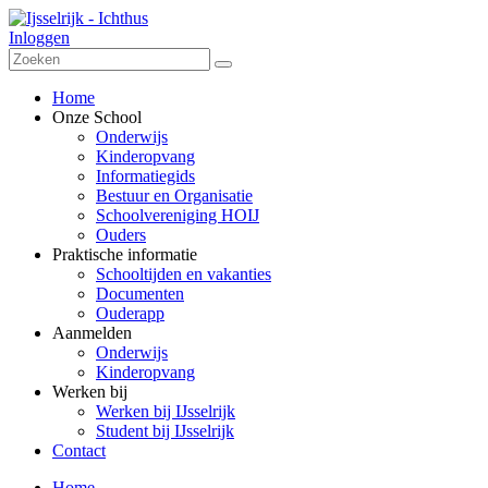
Inloggen
Home
Onze School
Onderwijs
Kinderopvang
Informatiegids
Bestuur en Organisatie
Schoolvereniging HOIJ
Ouders
Praktische informatie
Schooltijden en vakanties
Documenten
Ouderapp
Aanmelden
Onderwijs
Kinderopvang
Werken bij
Werken bij IJsselrijk
Student bij IJsselrijk
Contact
Home